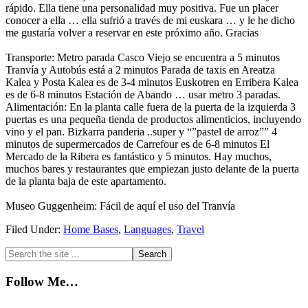
rápido. Ella tiene una personalidad muy positiva. Fue un placer
conocer a ella … ella sufrió a través de mi euskara … y le he dicho
me gustaría volver a reservar en este próximo año. Gracias
Transporte: Metro parada Casco Viejo se encuentra a 5 minutos
Tranvía y Autobús está a 2 minutos Parada de taxis en Areatza
Kalea y Posta Kalea es de 3-4 minutos Euskotren en Erribera Kalea
es de 6-8 minutos Estación de Abando … usar metro 3 paradas.
Alimentación: En la planta calle fuera de la puerta de la izquierda 3
puertas es una pequeña tienda de productos alimenticios, incluyendo
vino y el pan. Bizkarra panderia ..super y “”pastel de arroz”” 4
minutos de supermercados de Carrefour es de 6-8 minutos El
Mercado de la Ribera es fantástico y 5 minutos. Hay muchos,
muchos bares y restaurantes que empiezan justo delante de la puerta
de la planta baja de este apartamento.
Museo
Guggenheim
: Fácil de aquí el uso del Tranvía
Filed Under:
Home Bases
,
Languages
,
Travel
Primary
Search
the
Sidebar
site
Follow Me…
...