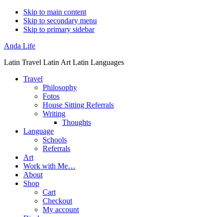
Skip to main content
Skip to secondary menu
Skip to primary sidebar
Anda Life
Latin Travel Latin Art Latin Languages
Travel
Philosophy
Fotos
House Sitting Referrals
Writing
Thoughts
Language
Schools
Referrals
Art
Work with Me…
About
Shop
Cart
Checkout
My account